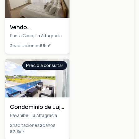
Vendo
Apartamento en
Punta Cana, La Altagracia
Punta Cana
2
habitaciones
88
m²
Precio a consultar
Condominio de Lujo
en Bayahíbe –
Bayahibe, La Altagracia
Totalmente
2
habitaciones
2
baños
87.3
m²
Amueblado