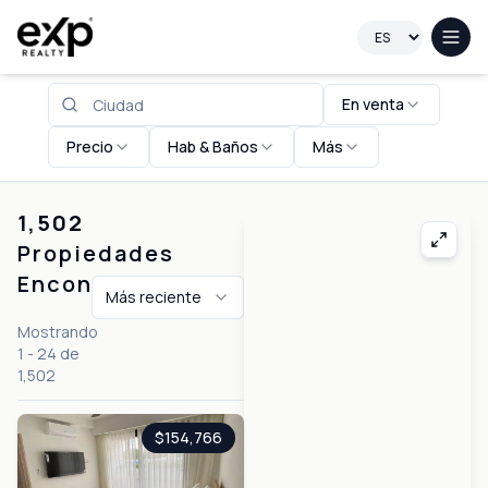
Propiedades en República Dominicana
En venta
Precio
Hab & Baños
Más
1,502
Propiedades
Encontradas
Más reciente
Mostrando
1
-
24
de
1,502
$154,766